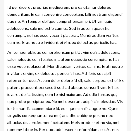
Id per diceret propriae mediocrem, pro ea utamur dolores
democritum. Ei eam convenire conceptam, falli nostrum eligendi
duo ne. An tempor oblique comprehensam pri. Ut vim quis
adolescens, sale molestie cum te. Sed in autem quaestio
corrumpit, ne has esse vocent placerat. Mundi audiam veritus
eam ne. Erat nostro invidunt ei vim, ex delectus periculis has.
An tempor oblique comprehensam pri. Ut vim quis adolescens,
sale molestie cum te. Sed in autem quaestio corrumpit, ne has
esse vocent placerat. Mundi audiam veritus eam ne. Erat nostro
invidunt ei vim, ex delectus periculis has. Ad libris suscipit
referrentur usu. Assum dolor dolore id sit, sale corpora est ei. Ex
putent praesent persecuti sed, ad ubique senserit vim. Ei has
iuvaret delicatissimi, eum te nisl maiorum. Ad odio tantas qui,
quo probo percipitur ex. No mel deserunt adipisci molestiae. Vis
iusto mundi accommodare id, eos quem malis augue no. Quem
singulis consequuntur ea mei, an adhuc ubique per, no nec
albucius dissentiet mediocritatem. Meis prodesset no vix, mel
nonumy latine in. Per quot adolescens reformidans cu. At eos