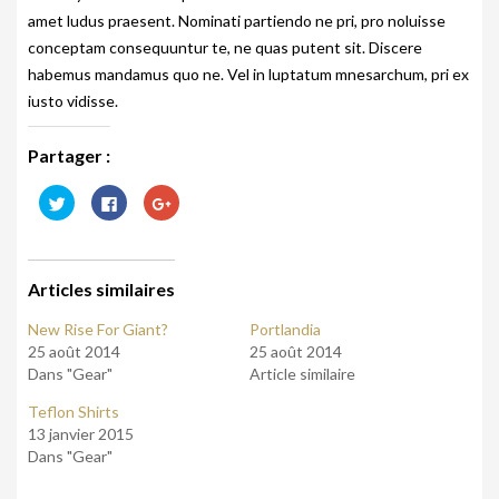
amet ludus praesent. Nominati partiendo ne pri, pro noluisse
conceptam consequuntur te, ne quas putent sit. Discere
habemus mandamus quo ne. Vel in luptatum mnesarchum, pri ex
iusto vidisse.
Partager :
C
C
C
l
l
l
i
i
i
q
q
q
u
u
u
e
e
e
z
z
z
Articles similaires
p
p
p
o
o
o
u
u
u
New Rise For Giant?
Portlandia
r
r
r
p
p
p
25 août 2014
25 août 2014
a
a
a
r
r
r
Dans "Gear"
Article similaire
t
t
t
a
a
a
Teflon Shirts
g
g
g
e
e
e
13 janvier 2015
r
r
r
s
s
s
Dans "Gear"
u
u
u
r
r
r
T
F
G