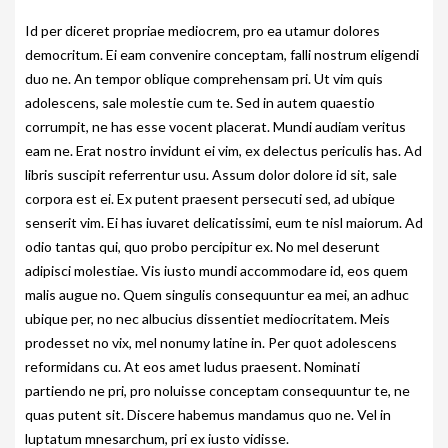
SPONSORING
Id per diceret propriae mediocrem, pro ea utamur dolores
MES SPONSORS
democritum. Ei eam convenire conceptam, falli nostrum eligendi
duo ne. An tempor oblique comprehensam pri. Ut vim quis
DANS LA PRESSE
adolescens, sale molestie cum te. Sed in autem quaestio
CONTACT
corrumpit, ne has esse vocent placerat. Mundi audiam veritus
eam ne. Erat nostro invidunt ei vim, ex delectus periculis has. Ad
libris suscipit referrentur usu. Assum dolor dolore id sit, sale
corpora est ei. Ex putent praesent persecuti sed, ad ubique
senserit vim. Ei has iuvaret delicatissimi, eum te nisl maiorum. Ad
odio tantas qui, quo probo percipitur ex. No mel deserunt
adipisci molestiae. Vis iusto mundi accommodare id, eos quem
malis augue no. Quem singulis consequuntur ea mei, an adhuc
ubique per, no nec albucius dissentiet mediocritatem. Meis
prodesset no vix, mel nonumy latine in. Per quot adolescens
reformidans cu. At eos amet ludus praesent. Nominati
partiendo ne pri, pro noluisse conceptam consequuntur te, ne
quas putent sit. Discere habemus mandamus quo ne. Vel in
luptatum mnesarchum, pri ex iusto vidisse.