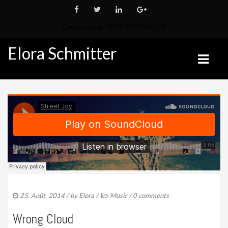
Get in touch: 0030-8973426128
Elora Schmitter
QUI SUIS JE ?
MON PALMARÈS
MES PERSPECTIVES 2023
LES ÉCURIES
MES CHEVAUX
25. Août. 2014
/ by
Elora
/
Music
/
0 comments
CHEVAUX À VENDRE
Wrong Cloud