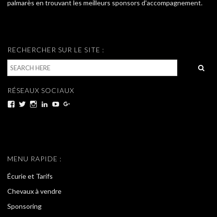
palmarès en trouvant les meilleurs sponsors d'accompagnement.
RECHERCHER SUR LE SITE :
RÉSEAUX SOCIAUX
Voir
Voir
Voir
Voir
Voir
Voir
le
le
le
le
le
le
profil
profil
profil
profil
profil
profil
de
de
de
de
de
de
test
test
test
test
test
test
sur
sur
sur
sur
sur
sur
Facebook
Twitter
Instagram
LinkedIn
YouTube
Google+
MENU RAPIDE :
Écurie et Tarifs
Chevaux à vendre
Sponsoring