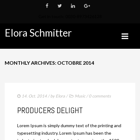
Get in touch: 0030-8973426128
Elora Schmitter
MONTHLY ARCHIVES: OCTOBRE 2014
QUI SUIS JE ?
MON PALMARÈS
MES PERSPECTIVES 2023
14. Oct. 2014
/ by
Elora
/
Music
/
0 comments
LES ÉCURIES
PRODUCERS DELIGHT
MES CHEVAUX
Lorem Ipsum is simply dummy text of the printing and
CHEVAUX À VENDRE
typesetting industry. Lorem Ipsum has been the