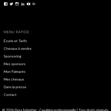
Voir
Voir
Voir
Voir
Voir
Voir
le
le
le
le
le
le
profil
profil
profil
profil
profil
profil
de
de
de
de
de
de
test
test
test
test
test
test
sur
sur
sur
sur
sur
sur
Facebook
Twitter
Instagram
LinkedIn
YouTube
Google+
MENU RAPIDE :
Écurie et Tarifs
Chevaux à vendre
Sponsoring
Mes sponsors
Mon Palmarès
Mes chevaux
Dans la presse
Contact
© 2026 Elora Schmitter - Cavalière professionnelle | Tous droits réservés.