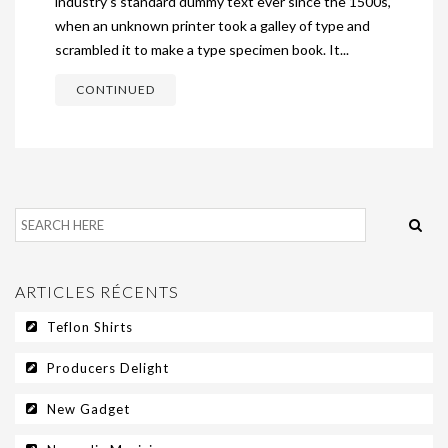
industry’s standard dummy text ever since the 1500s,
SPONSORING
when an unknown printer took a galley of type and
MES SPONSORS
scrambled it to make a type specimen book. It...
DANS LA PRESSE
CONTINUED
CONTACT
ARTICLES RÉCENTS
Teflon Shirts
Producers Delight
New Gadget